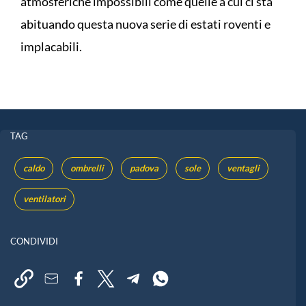
atmosferiche impossibili come quelle a cui ci sta
abituando questa nuova serie di estati roventi e
implacabili.
TAG
caldo
ombrelli
padova
sole
ventagli
ventilatori
CONDIVIDI