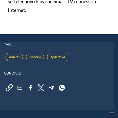
su Telenuovo Play con Smart TV connessa a
Internet.
TAG
notizie
padova
tgpadova
CONDIVIDI