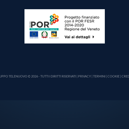
PPO TELENUOVO © 2026 - TUTTI I DIRITTI RISERVATI |
PRIVACY
|
TERMINI
|
COOKIE
|
CRED