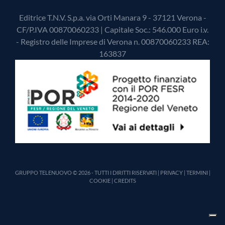
Editrice T.N.V. S.p.a. via Orti Manara 9 - 37121 Verona -
CF/P.IVA 00870060233 | Capitale Soc.: 546.000 Euro i.v.
- Registro delle Imprese di Verona n. 00870060233 REA:
163837
GRUPPO TELENUOVO © 2026 - TUTTI I DIRITTI RISERVATI |
PRIVACY
|
TERMINI
|
COOKIE
|
CREDITS