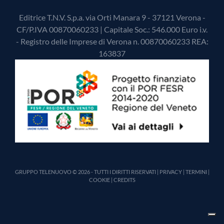
Editrice T.N.V. S.p.a. via Orti Manara 9 - 37121 Verona -
CF/P.IVA 00870060233 | Capitale Soc.: 546.000 Euro i.v.
- Registro delle Imprese di Verona n. 00870060233 REA:
163837
GRUPPO TELENUOVO © 2026 - TUTTI I DIRITTI RISERVATI |
PRIVACY
|
TERMINI
|
COOKIE
|
CREDITS