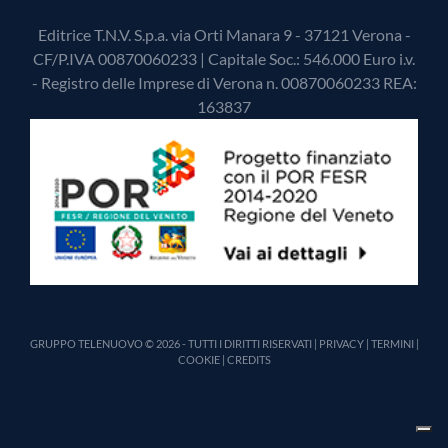
Editrice T.N.V. S.p.a. via Orti Manara 9 - 37121 Verona -
CF/P.IVA 00870060233 | Capitale Soc.: 546.000 Euro i.v.
- Registro delle Imprese di Verona n. 00870060233 REA:
163837
GRUPPO TELENUOVO © 2026 - TUTTI I DIRITTI RISERVATI |
PRIVACY
|
TERMINI
|
COOKIE
|
CREDITS