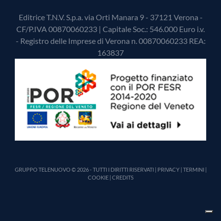
Editrice T.N.V. S.p.a. via Orti Manara 9 - 37121 Verona -
CF/P.IVA 00870060233 | Capitale Soc.: 546.000 Euro i.v.
- Registro delle Imprese di Verona n. 00870060233 REA:
163837
GRUPPO TELENUOVO © 2026 - TUTTI I DIRITTI RISERVATI |
PRIVACY
|
TERMINI
|
COOKIE
|
CREDITS