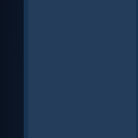
Gianluca Vighini
PREPARARSI ALLA SERIE B: ECCO
PERCHÉ CI ASPETTA UN
INFERNO
Nino Gazzini
LO SCEMO SULLA COLLINA 2
Mario Poli
IL TEMPO E’ GALANTUOMO