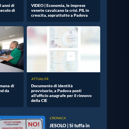
 anni di
VIDEO | Economia, le imprese
ecolo di
venete cavalcano la crisi. PIL in
crescita, soprattutto a Padova
ATTUALITÀ
imana di
Documento di identità
nd da
provvisorio, a Padova posti
all'ufficio anagrafe per il rinnovo
della CIE
CRONACA
JESOLO | Si tuffa in