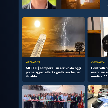
ATTUALITÀ
CRONACA
METEO | Temporali in arrivo da oggi
Controlli 
pomeriggio: allerta gialla anche per
esercizio 
il caldo
medica. 11 