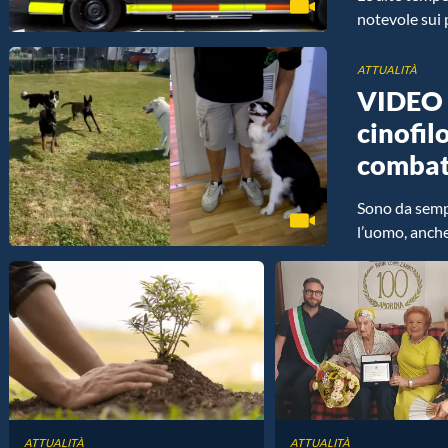
notevole sui 
ATTUALITÀ
VIDEO |
cinofil
combatt
Sono da sempr
l’uomo, anche 
ATTUALITÀ
ATTUALITÀ