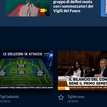
gruppo di delfini nuota
con i sommozzatori dei
Vigili del Fuoco
TgGialloblu
TgVerona
06/08/26
06/08/26