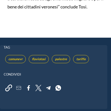
bene dei cittadini veronesi” conclude Tosi.
TAG
comunevr
flaviotosi
palestre
tariffe
CONDIVIDI