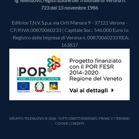
Tg Telenuovo, registrazione del Tribunale di Verona n.
723 del 13 novembre 1986
Editrice T.N.V. S.p.a. via Orti Manara 9 - 37121 Verona -
CF/P.IVA 00870060233 | Capitale Soc.: 546.000 Euro i.v.
- Registro delle Imprese di Verona n. 00870060233 REA:
163837
GRUPPO TELENUOVO © 2026 - TUTTI I DIRITTI RISERVATI |
PRIVACY
|
TERMINI
|
COOKIE
|
CREDITS