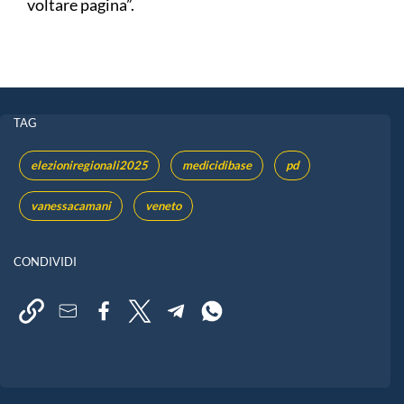
voltare pagina”.
TAG
elezioniregionali2025
medicidibase
pd
vanessacamani
veneto
CONDIVIDI