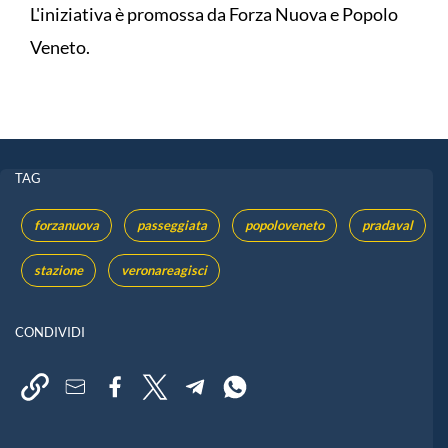
L'iniziativa è promossa da Forza Nuova e Popolo
Veneto.
TAG
forzanuova
passeggiata
popoloveneto
pradaval
stazione
veronareagisci
CONDIVIDI