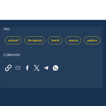
TAG
animali
ferragosto
fuochi
musica
padova
CONDIVIDI