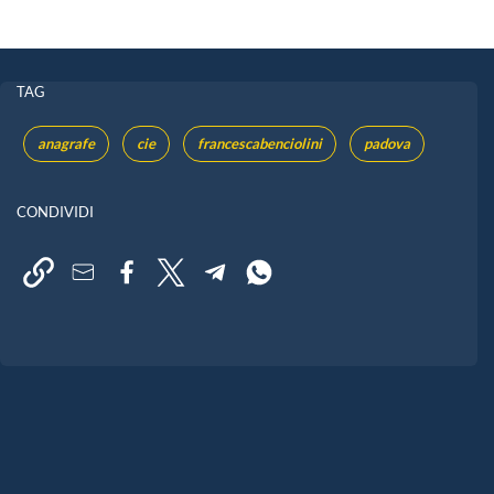
TAG
anagrafe
cie
francescabenciolini
padova
CONDIVIDI