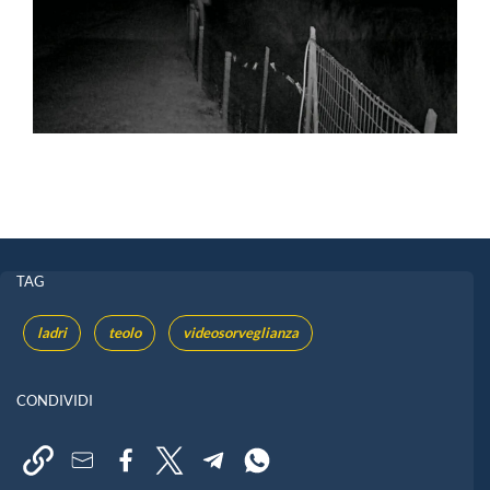
TAG
ladri
teolo
videosorveglianza
CONDIVIDI