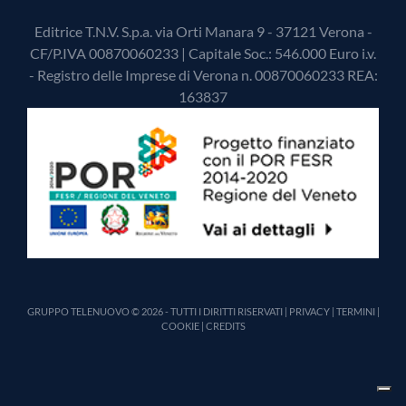
Editrice T.N.V. S.p.a. via Orti Manara 9 - 37121 Verona -
CF/P.IVA 00870060233 | Capitale Soc.: 546.000 Euro i.v.
- Registro delle Imprese di Verona n. 00870060233 REA:
163837
GRUPPO TELENUOVO © 2026 - TUTTI I DIRITTI RISERVATI |
PRIVACY
|
TERMINI
|
COOKIE
|
CREDITS