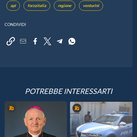
api
forzaitalia
regione
venturini
CONDIVIDI
POTREBBE INTERESSARTI