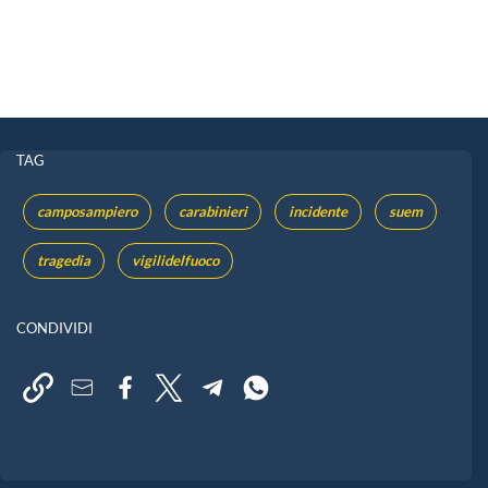
TAG
camposampiero
carabinieri
incidente
suem
tragedia
vigilidelfuoco
CONDIVIDI