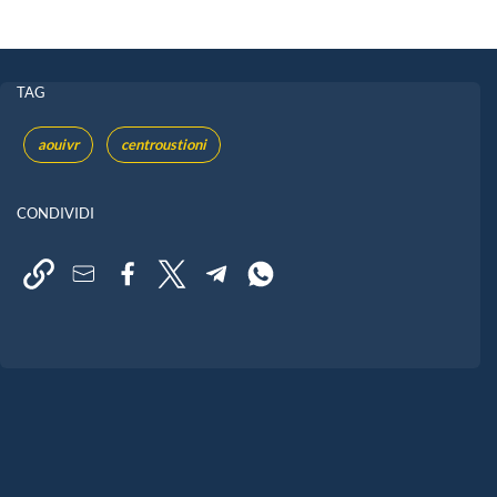
TAG
aouivr
centroustioni
CONDIVIDI