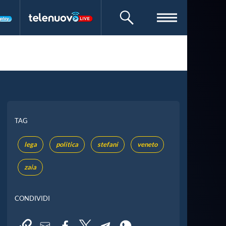
CERCA
TAG
lega
politica
stefani
veneto
zaia
CONDIVIDI