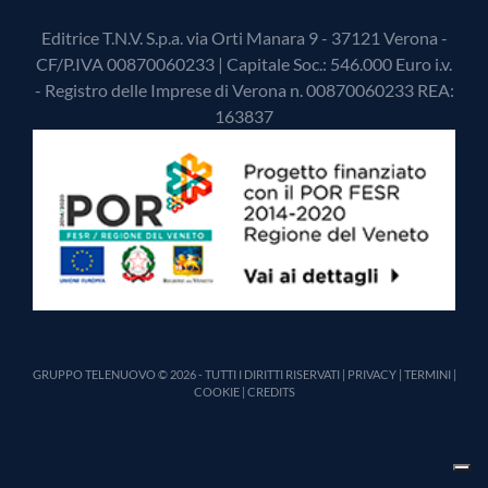
Editrice T.N.V. S.p.a. via Orti Manara 9 - 37121 Verona -
CF/P.IVA 00870060233 | Capitale Soc.: 546.000 Euro i.v.
- Registro delle Imprese di Verona n. 00870060233 REA:
163837
GRUPPO TELENUOVO © 2026 - TUTTI I DIRITTI RISERVATI |
PRIVACY
|
TERMINI
|
COOKIE
|
CREDITS