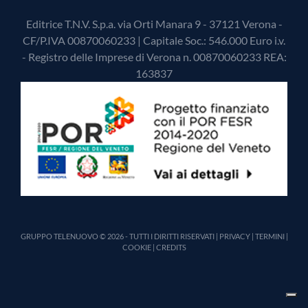
Editrice T.N.V. S.p.a. via Orti Manara 9 - 37121 Verona -
CF/P.IVA 00870060233 | Capitale Soc.: 546.000 Euro i.v.
- Registro delle Imprese di Verona n. 00870060233 REA:
163837
GRUPPO TELENUOVO © 2026 - TUTTI I DIRITTI RISERVATI |
PRIVACY
|
TERMINI
|
COOKIE
|
CREDITS