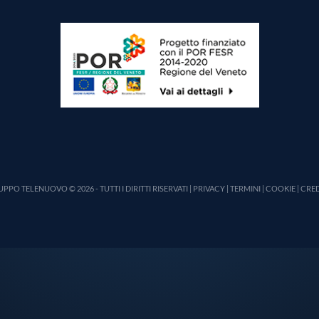
PPO TELENUOVO © 2026 - TUTTI I DIRITTI RISERVATI |
PRIVACY
|
TERMINI
|
COOKIE
|
CRED