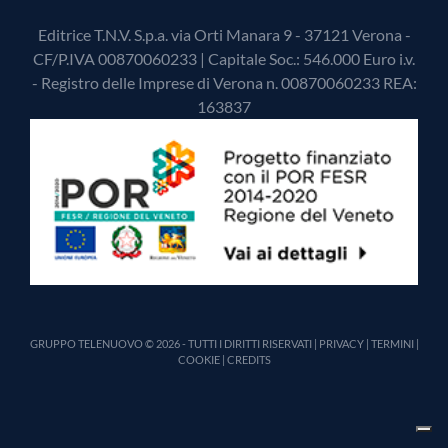
Editrice T.N.V. S.p.a. via Orti Manara 9 - 37121 Verona -
CF/P.IVA 00870060233 | Capitale Soc.: 546.000 Euro i.v.
- Registro delle Imprese di Verona n. 00870060233 REA:
163837
GRUPPO TELENUOVO © 2026 - TUTTI I DIRITTI RISERVATI |
PRIVACY
|
TERMINI
|
COOKIE
|
CREDITS