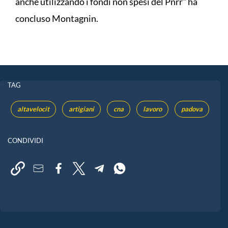
anche utilizzando i fondi non spesi del Pnrr" ha
concluso Montagnin.
TAG
altavelocit
artigiani
cna
lavoro
padova
CONDIVIDI