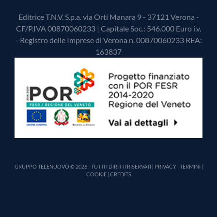
Editrice T.N.V. S.p.a. via Orti Manara 9 - 37121 Verona -
CF/P.IVA 00870060233 | Capitale Soc.: 546.000 Euro i.v.
- Registro delle Imprese di Verona n. 00870060233 REA:
163837
GRUPPO TELENUOVO © 2026 - TUTTI I DIRITTI RISERVATI |
PRIVACY
|
TERMINI
|
COOKIE
|
CREDITS