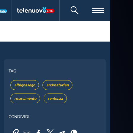
CERCA
TAG
albignasego
andreafurlan
risarcimento
sentenza
CONDIVIDI