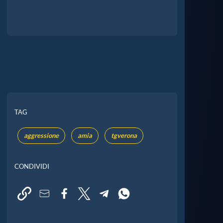
TAG
aggressione
amia
tgverona
CONDIVIDI