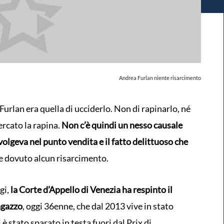
Andrea Furlan niente risarcimento
Furlan era quella di ucciderlo. Non di rapinarlo, né
rcato la rapina.
Non c’è quindi un nesso causale
 svolgeva nel punto vendita e il fatto delittuoso che
ue dovuto alcun risarcimento.
gi,
la Corte d’Appello di Venezia ha respinto il
agazzo
, oggi 36enne, che dal 2013 vive in stato
 è stato sparato in testa fuori dal Prix di