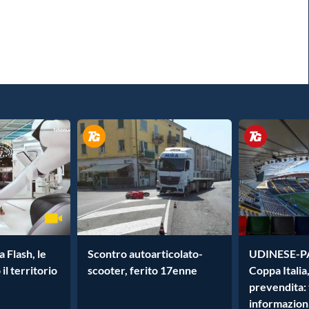
 Flash, le
Scontro autoarticolato-
UDINESE-P
 il territorio
scooter, ferito 17enne
Coppa Italia,
prevendita: 
informazioni