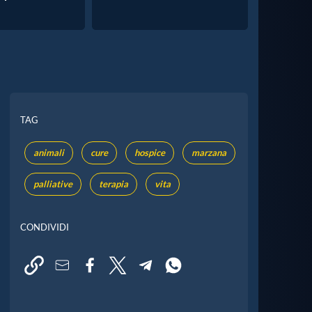
TAG
animali
cure
hospice
marzana
palliative
terapia
vita
CONDIVIDI