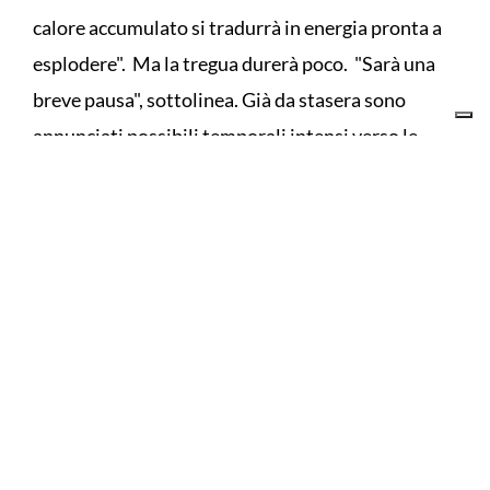
calore accumulato si tradurrà in energia pronta a
esplodere". Ma la tregua durerà poco. "Sarà una
breve pausa", sottolinea. Già da stasera sono
annunciati possibili temporali intensi verso le
pianure del Triveneto.
Domani
, invece,
piogge e rovesci colpiranno a
"macchia di leopardo" la Pianura Padana
. Nel
weekend l'instabilità favorirà ancora qualche
rovescio sparso al Nord, specie in montagna e
localmente in pianura. Infine lunedì si
registreranno nuovamente acquazzoni sparsi sulle
pianure del settentrione. "Questi temporali -