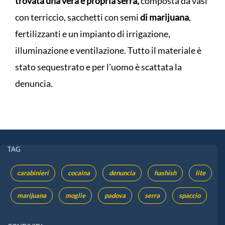
trovata una vera e propria serra,
composta da vasi
con terriccio, sacchetti con semi
di marijuana
,
fertilizzanti e un impianto di irrigazione,
illuminazione e ventilazione. Tutto il materiale è
stato sequestrato e per l'uomo è scattata la
denuncia.
TAG
carabinieri
cocaina
denuncia
hashish
lite
marijuana
moglie
padova
serra
spaccio