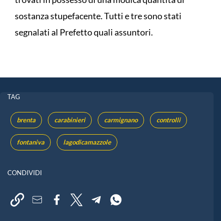
sostanza stupefacente. Tutti e tre sono stati
segnalati al Prefetto quali assuntori.
TAG
brenta
carabinieri
carmignano
controlli
fontaniva
lagodicamazzole
CONDIVIDI