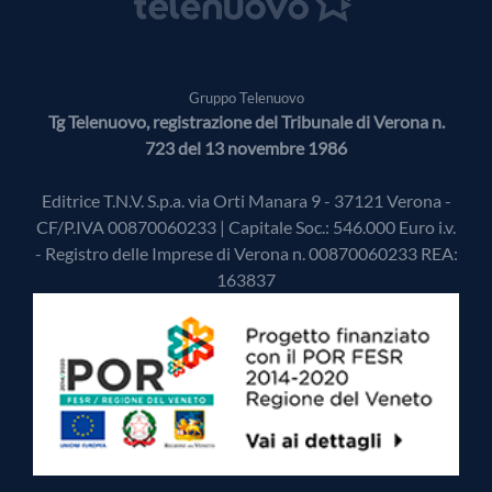
Gruppo Telenuovo
Tg Telenuovo, registrazione del Tribunale di Verona n.
723 del 13 novembre 1986
Editrice T.N.V. S.p.a. via Orti Manara 9 - 37121 Verona -
CF/P.IVA 00870060233 | Capitale Soc.: 546.000 Euro i.v.
- Registro delle Imprese di Verona n. 00870060233 REA:
163837