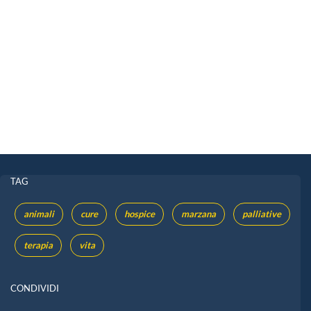
TAG
animali
cure
hospice
marzana
palliative
terapia
vita
CONDIVIDI