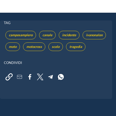
TAG
camposampiero
canale
incidente
ivanonalon
moto
motocross
scolo
tragedia
CONDIVIDI