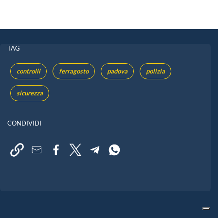
TAG
controlli
ferragosto
padova
polizia
sicurezza
CONDIVIDI