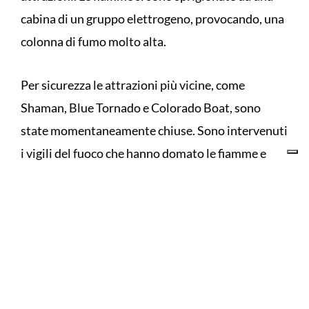
cabina di un gruppo elettrogeno, provocando, una
colonna di fumo molto alta.
Per sicurezza le attrazioni più vicine, come
Shaman, Blue Tornado e Colorado Boat, sono
state momentaneamente chiuse. Sono intervenuti
i vigili del fuoco che hanno domato le fiamme e
messo in sicurezza l’area. Solo 10 giorni fa, un altro
incendio aveva provocato danni e creato paura
sempre a Gardaland in zona far-west.
In corso di accertamento le cause che hanno
innescato le fiamme. Nel pomeriggio la situazione