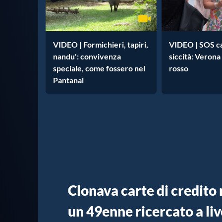
VIDEO | Formichieri, tapiri,
VIDEO | SOS ca
nandu': convivenza
siccità: Verona
speciale, come fossero nel
rosso
Pantanal
Clonava carte di credito n
un 49enne ricercato a li