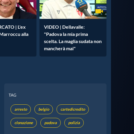
ATO | L'ex
VIDEO | Dellavalle:
 Marroccu alla
"Padova la mia prima
scelta. La maglia sudata non
mancherà mai"
TAG
arresto
belgio
cartedicredito
clonazione
padova
polizia