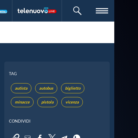
CERCA
TAG
autista
autobus
biglietto
minacce
pistola
vicenza
CONDIVIDI