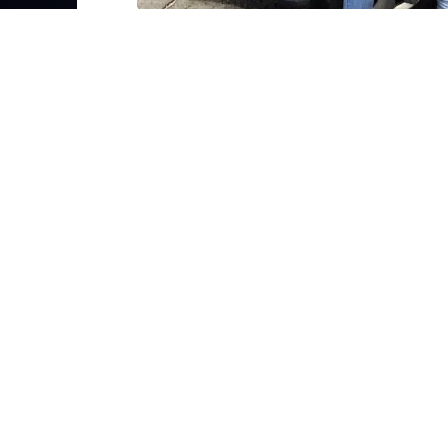
La Squadra Mobile di Padova ha rintrac
ambito europeo, in quanto destinatari
emesso dalle autorità del Belgio.
L’uomo infatti, è indagato come appart
nella clonazione di carte di credito nel
e del loro successivo utilizzo in vari e
polizia belga sono 22 automobilisti, ign
utilizzando strumenti di pagamento ele
riferimento, con successivi indebiti ut
Euro.