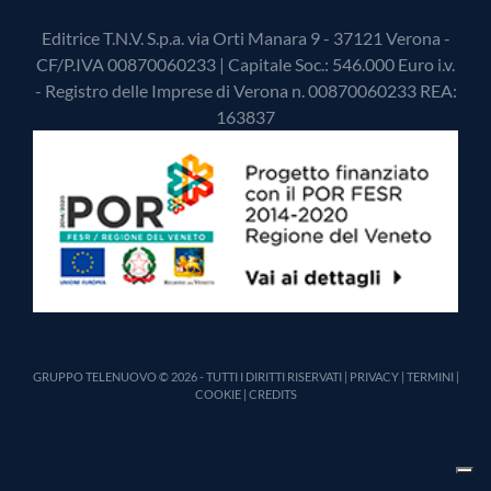
Editrice T.N.V. S.p.a. via Orti Manara 9 - 37121 Verona -
CF/P.IVA 00870060233 | Capitale Soc.: 546.000 Euro i.v.
- Registro delle Imprese di Verona n. 00870060233 REA:
163837
GRUPPO TELENUOVO © 2026 - TUTTI I DIRITTI RISERVATI |
PRIVACY
|
TERMINI
|
COOKIE
|
CREDITS