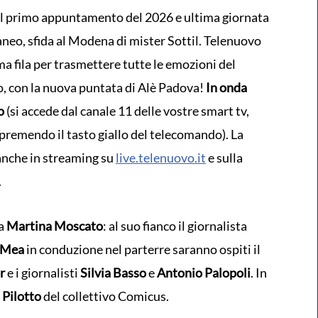
il primo appuntamento del 2026 e ultima giornata
ganeo, sfida al Modena di mister Sottil. Telenuovo
a fila per trasmettere tutte le emozioni del
, con la nuova puntata di Alè Padova!
In onda
o
(si accede dal canale 11 delle vostre smart tv,
remendo il tasto giallo del telecomando). La
anche in streaming su
live.telenuovo.it
e sulla
.
da
Martina Moscato
: al suo fianco il giornalista
 Mea
in conduzione nel parterre saranno ospiti il
or
e i giornalisti
Silvia Basso
e
Antonio
Palopoli
. In
Pilotto
del collettivo Comicus.