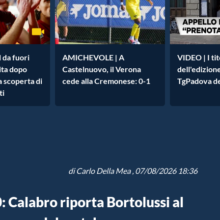
 da fuori
AMICHEVOLE | A
VIDEO | I tit
cita dopo
Castelnuovo, il Verona
dell'edizion
la scoperta di
cede alla Cremonese: 0-1
TgPadova de
ti
di
Carlo Della Mea
, 07/08/2026 18:36
 Calabro riporta Bortolussi al