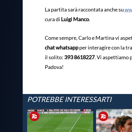
La partita sarà raccontata anche su
www
cura di
Luigi Manco
.
Come sempre, Carlo e Martina vi aspetta
chat whatsapp
per interagire con la t
il solito:
393 8618227
. Vi aspettiamo 
Padova!
POTREBBE INTERESSARTI