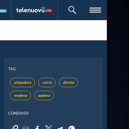
CERCA
TAG
alepadova
calcio
diretta
modena
padova
CONDIVIDI