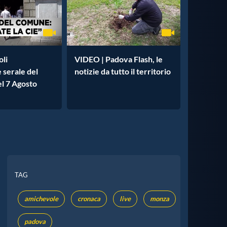
oli
VIDEO | Padova Flash, le
e serale del
notizie da tutto il territorio
l 7 Agosto
TAG
amichevole
cronaca
live
monza
padova