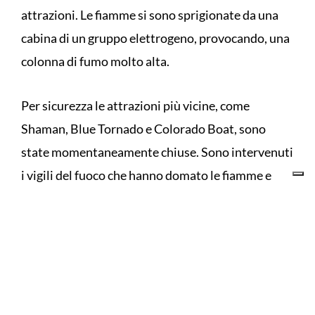
attrazioni. Le fiamme si sono sprigionate da una
cabina di un gruppo elettrogeno, provocando, una
colonna di fumo molto alta.
Per sicurezza le attrazioni più vicine, come
Shaman, Blue Tornado e Colorado Boat, sono
state momentaneamente chiuse. Sono intervenuti
i vigili del fuoco che hanno domato le fiamme e
messo in sicurezza l’area. Solo 10 giorni fa, un altro
incendio aveva provocato danni e creato paura
sempre a Gardaland in zona far-west.
In corso di accertamento le cause che hanno
innescato le fiamme. Nel pomeriggio la situazione