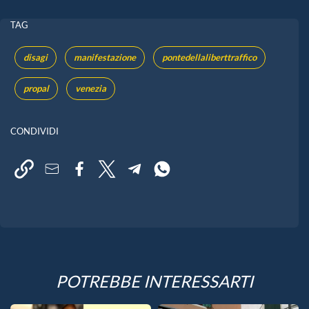
TAG
disagi
manifestazione
pontedellaliberttraffico
propal
venezia
CONDIVIDI
POTREBBE INTERESSARTI