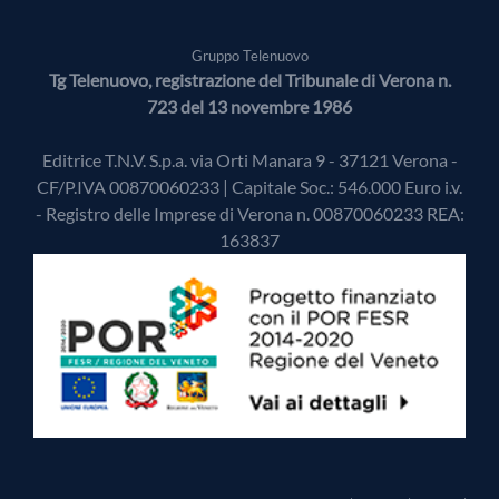
Gruppo Telenuovo
Tg Telenuovo, registrazione del Tribunale di Verona n.
723 del 13 novembre 1986
Editrice T.N.V. S.p.a. via Orti Manara 9 - 37121 Verona -
CF/P.IVA 00870060233 | Capitale Soc.: 546.000 Euro i.v.
- Registro delle Imprese di Verona n. 00870060233 REA:
163837