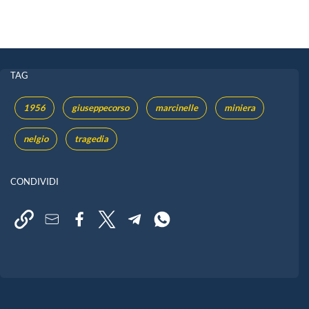
TAG
1956
giuseppecorso
marcinelle
miniera
nelgio
tragedia
CONDIVIDI