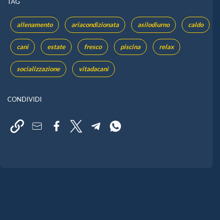
TAG
allenamento
ariacondizionata
asilodiurno
caldo
cani
estate
fresco
piscina
relax
socializzazione
vitadacani
CONDIVIDI