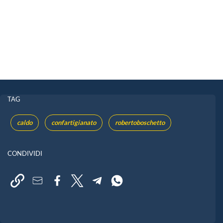
TAG
caldo
confartigianato
robertoboschetto
CONDIVIDI