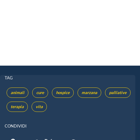
TAG
animali
cure
hospice
marzana
palliative
terapia
vita
CONDIVIDI