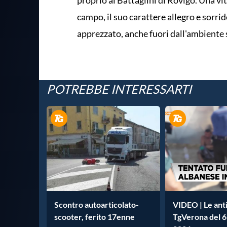
proprio al Battaglini di Rovigo. Una vit
campo, il suo carattere allegro e sorri
apprezzato, anche fuori dall'ambiente 
POTREBBE INTERESSARTI
Scontro autoarticolato-
VIDEO | Le anti
scooter, ferito 17enne
TgVerona del 6