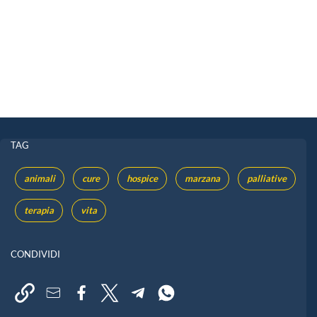
TAG
animali
cure
hospice
marzana
palliative
terapia
vita
CONDIVIDI