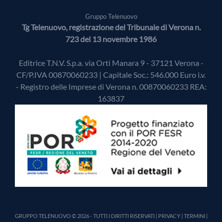
Gruppo Telenuovo
Tg Telenuovo, registrazione del Tribunale di Verona n.
723 del 13 novembre 1986
Editrice T.N.V. S.p.a. via Orti Manara 9 - 37121 Verona -
CF/P.IVA 00870060233 | Capitale Soc.: 546.000 Euro i.v.
- Registro delle Imprese di Verona n. 00870060233 REA:
163837
GRUPPO TELENUOVO © 2026 - TUTTI I DIRITTI RISERVATI |
PRIVACY
|
TERMINI
|