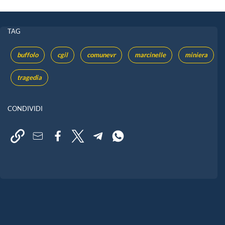
TAG
buffolo
cgil
comunevr
marcinelle
miniera
tragedia
CONDIVIDI