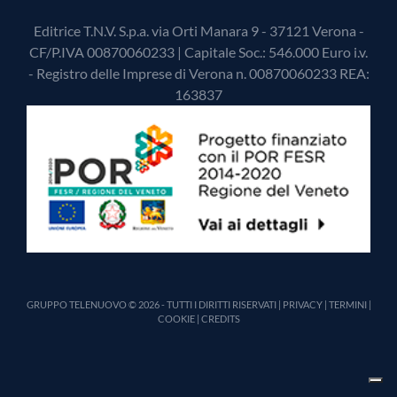
Editrice T.N.V. S.p.a. via Orti Manara 9 - 37121 Verona -
CF/P.IVA 00870060233 | Capitale Soc.: 546.000 Euro i.v.
- Registro delle Imprese di Verona n. 00870060233 REA:
163837
GRUPPO TELENUOVO © 2026 - TUTTI I DIRITTI RISERVATI |
PRIVACY
|
TERMINI
|
COOKIE
|
CREDITS