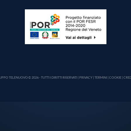
PPO TELENUOVO © 2026 - TUTTI I DIRITTI RISERVATI |
PRIVACY
|
TERMINI
|
COOKIE
|
CRED