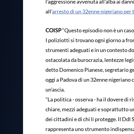
l'aggressione avvenuta all'alba ai danni
all'
arresto di un 32enne nigeriano per 
COISP
“Questo episodio non è un caso i
I poliziotti si trovano ogni giorno a fr
strumenti adeguati e in un contesto dov
ostacolata da burocrazia, lentezze legi
detto Domenico Pianese, segretario gen
oggi a Padova di un 32enne nigeriano c
un'ascia.
"La politica - osserva - ha il dovere di
chiare, mezzi adeguati e soprattutto u
dei cittadini e di chi li protegge. Il Dd
rappresenta uno strumento indispensab