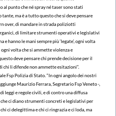
o al punto che né spray né taser sono stati
o tante, ma è a tutto questo che si deve pensare
urn over, di mandare in strada poliziotti
rganici, di limitare strumenti operativi e legislativi
a e hanno le mani sempre più ‘legate’, ogni volta
a, ogni volta che si ammette violenza e
questo deve pensare chi prende decisione per il
di chi li difende non ammette esitazioni”.
le Fsp Polizia di Stato. “In ogni angolo dei nostri
– aggiunge Maurizio Ferrara, Segretario Fsp Veneto -,
i leggi e regole civili, e di contro una diffusa
he ci diano strumenti concreti e legislativi per
hi ci delegittima e chi ci ringrazia e ci loda, ma