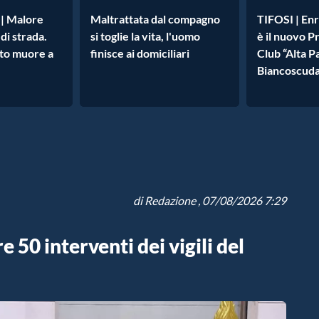
 Malore
Maltrattata dal compagno
TIFOSI | En
 di strada.
si toglie la vita, l'uomo
è il nuovo P
to muore a
finisce ai domiciliari
Club “Alta 
Biancoscudat
di
Redazione
, 07/08/2026 7:29
 50 interventi dei vigili del