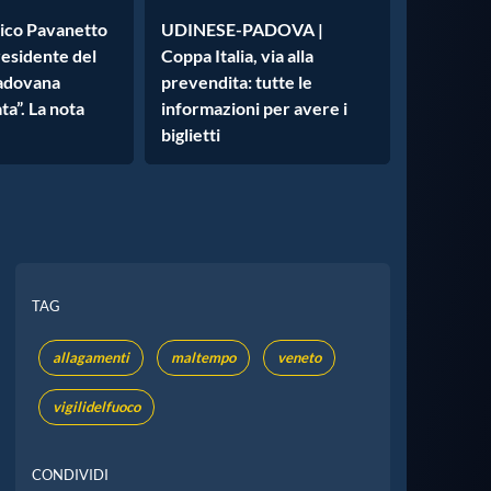
rico Pavanetto
UDINESE-PADOVA |
residente del
Coppa Italia, via alla
Padovana
prevendita: tutte le
a”. La nota
informazioni per avere i
biglietti
TAG
allagamenti
maltempo
veneto
vigilidelfuoco
CONDIVIDI