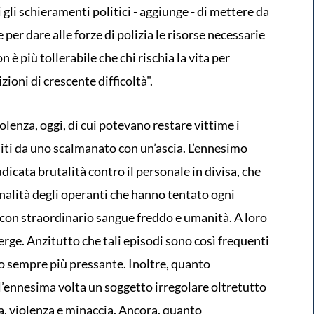
gli schieramenti politici - aggiunge - di mettere da
e per dare alle forze di polizia le risorse necessarie
 è più tollerabile che chi rischia la vita per
zioni di crescente difficoltà".
olenza, oggi, di cui potevano restare vittime i
diti da uno scalmanato con un’ascia. L’ennesimo
dicata brutalità contro il personale in divisa, che
onalità degli operanti che hanno tentato ogni
 con straordinario sangue freddo e umanità. A loro
erge. Anzitutto che tali episodi sono così frequenti
io sempre più pressante. Inoltre, quanto
r l’ennesima volta un soggetto irregolare oltretutto
a, violenza e minaccia. Ancora, quanto