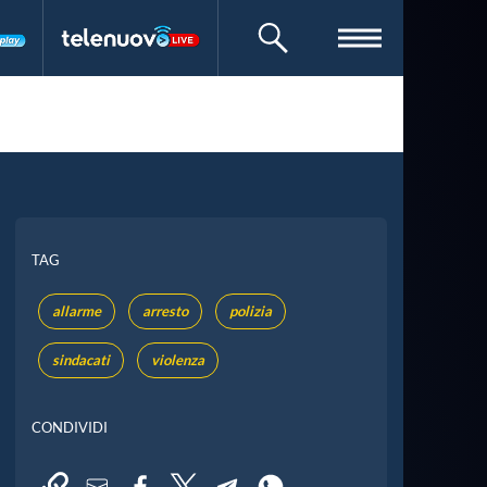
CERCA
TAG
allarme
arresto
polizia
sindacati
violenza
CONDIVIDI