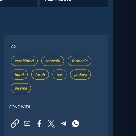
TAG
carabinieri
controlli
farmacie
hotel
locali
nas
padova
piscine
CONDIVIDI