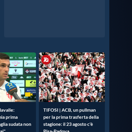
avalle:
TIFOSI | ACB, un pullman
mia prima
per la prima trasferta della
aglia sudata non
stagione: il 23 agosto c'è
ai"
Pisa-Padova