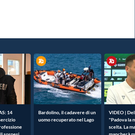
AS: 14
Bardolino, il cadavere di un
VIDEO | Dell
ercizio
uomo recuperato nel Lago
"Padova la 
professione
scelta. La m
li sospesi
mancherà m