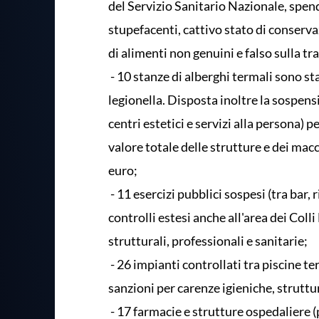
del Servizio Sanitario Nazionale, spendi
stupefacenti, cattivo stato di conserv
di alimenti non genuini e falso sulla tr
- 10 stanze di alberghi termali sono st
legionella. Disposta inoltre la sospensi
centri estetici e servizi alla persona) p
valore totale delle strutture e dei ma
euro;
- 11 esercizi pubblici sospesi (tra bar, 
controlli estesi anche all'area dei Colli
strutturali, professionali e sanitarie;
- 26 impianti controllati tra piscine te
sanzioni per carenze igieniche, struttur
- 17 farmacie e strutture ospedaliere (