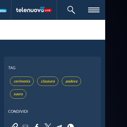
CERCA
TAG
cerimonia
clausura
padova
suora
CONDIVIDI