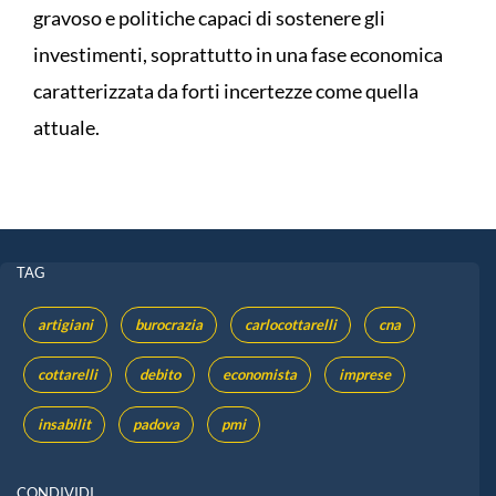
gravoso e politiche capaci di sostenere gli
investimenti, soprattutto in una fase economica
caratterizzata da forti incertezze come quella
attuale.
TAG
artigiani
burocrazia
carlocottarelli
cna
cottarelli
debito
economista
imprese
insabilit
padova
pmi
CONDIVIDI