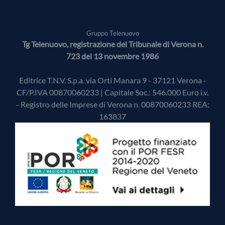
Gruppo Telenuovo
Tg Telenuovo, registrazione del Tribunale di Verona n.
723 del 13 novembre 1986
Editrice T.N.V. S.p.a. via Orti Manara 9 - 37121 Verona -
CF/P.IVA 00870060233 | Capitale Soc.: 546.000 Euro i.v.
- Registro delle Imprese di Verona n. 00870060233 REA:
163837