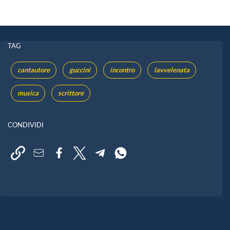
TAG
cantautore
guccini
incontro
lavvelenata
musica
scrittore
CONDIVIDI