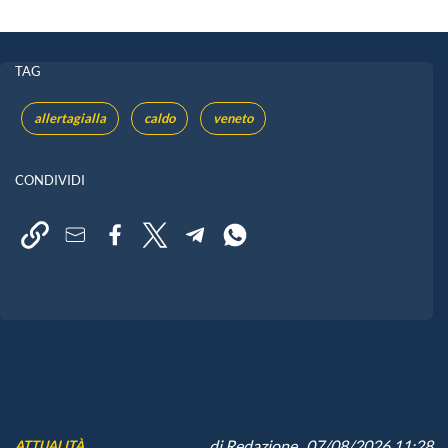
TAG
allertagialla
caldo
veneto
CONDIVIDI
di
Redazione
, 07/08/2026 11:28
ATTUALITÀ