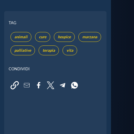
TAG
animali
cure
hospice
marzana
palliative
terapia
vita
CONDIVIDI