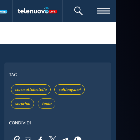
CERCA
TAG
cenasottolestelle
collieuganei
serprino
teolo
CONDIVIDI