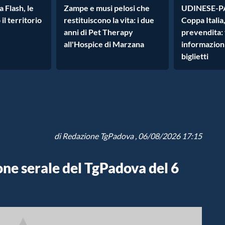
 Flash, le
Zampe e musi pelosi che
UDINESE-P
 il territorio
restituiscono la vita: i due
Coppa Italia,
anni di Pet Therapy
prevendita: 
all'Hospice di Marzana
informazioni
biglietti
di
Redazione TgPadova
, 06/08/2026 17:15
ione serale del TgPadova del 6