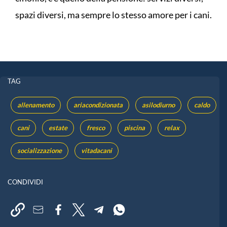
spazi diversi, ma sempre lo stesso amore per i cani.
TAG
allenamento
ariacondizionata
asilodiurno
caldo
cani
estate
fresco
piscina
relax
socializzazione
vitadacani
CONDIVIDI