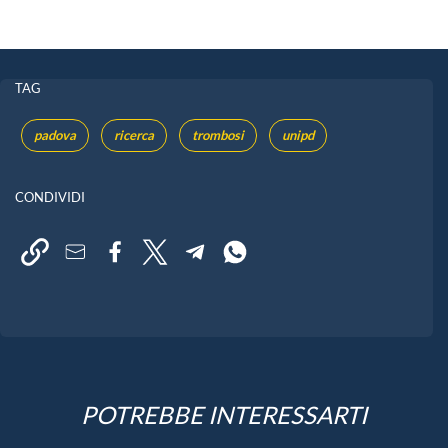
TAG
padova
ricerca
trombosi
unipd
CONDIVIDI
POTREBBE INTERESSARTI