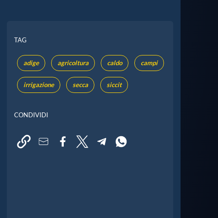
TAG
adige
agricoltura
caldo
campi
irrigazione
secca
siccit
CONDIVIDI