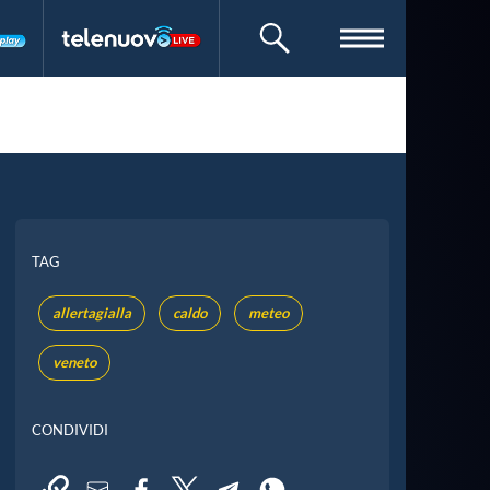
CERCA
TAG
allertagialla
caldo
meteo
veneto
CONDIVIDI