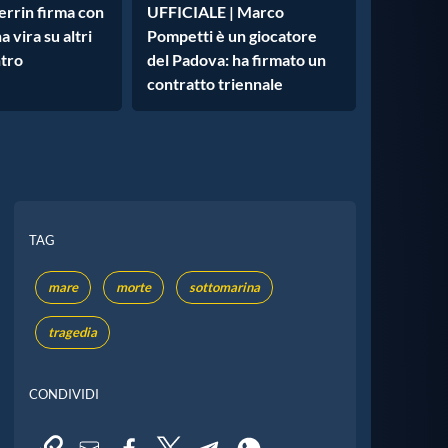
errin firma con
UFFICIALE | Marco
 vira su altri
Pompetti è un giocatore
ntro
del Padova: ha firmato un
contratto triennale
TAG
mare
morte
sottomarina
tragedia
CONDIVIDI