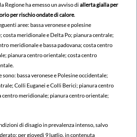
lla Regione ha emesso un avviso di
allerta gialla per
orio per rischio ondate di calore
.
 seguenti aree: bassa veronese e polesine
; costa meridionale e Delta Po; pianura centrale;
centro meridionale e bassa padovana; costa centro
e; pianura centro orientale; costa centro
entale.
te sono: bassa veronese e Polesine occidentale;
rale; Colli Euganei e Colli Berici; pianura centro
 centro meridionale; pianura centro orientale;
ndizioni di disagio in prevalenza intenso, salvo
rato; per giovedì 9 luglio, in contenuta