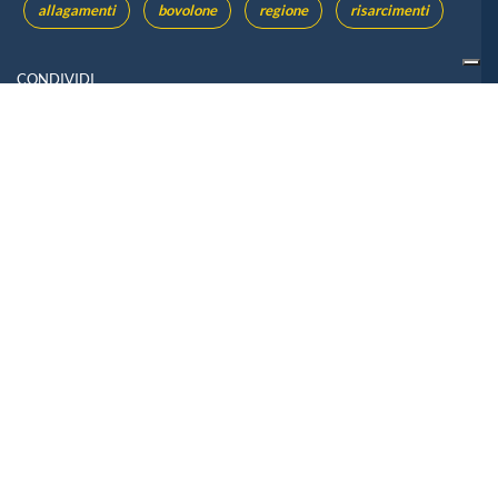
allagamenti
bovolone
regione
risarcimenti
CONDIVIDI
di
Redazione
, 08/08/2026 15:01
Contromano sulla corsia
preferenziale, poi minacce agli