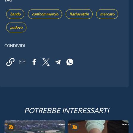
TAG
bando
confcommercio
ilariosattin
mercato
padova
CONDIVIDI
POTREBBE INTERESSARTI