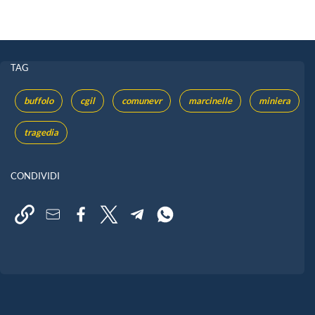
TAG
buffolo
cgil
comunevr
marcinelle
miniera
tragedia
CONDIVIDI