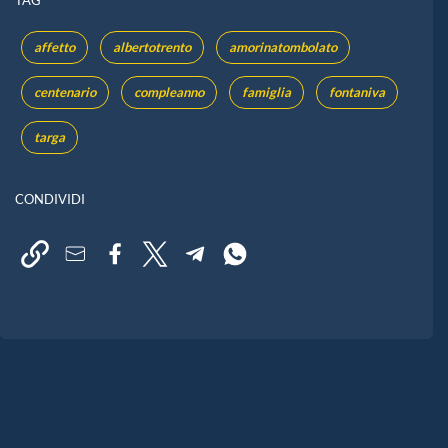
affetto
albertotrento
amorinatombolato
centenario
compleanno
famiglia
fontaniva
targa
CONDIVIDI