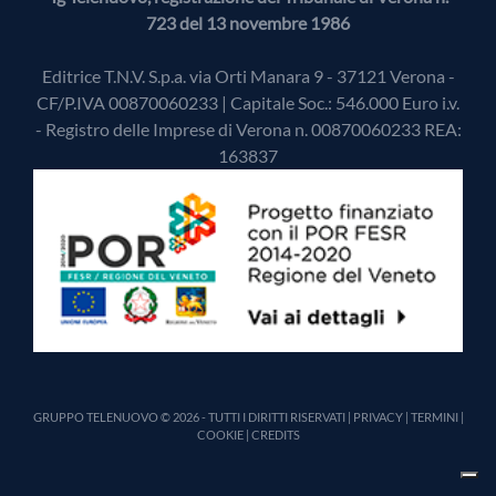
723 del 13 novembre 1986
Editrice T.N.V. S.p.a. via Orti Manara 9 - 37121 Verona -
CF/P.IVA 00870060233 | Capitale Soc.: 546.000 Euro i.v.
- Registro delle Imprese di Verona n. 00870060233 REA:
163837
GRUPPO TELENUOVO © 2026 - TUTTI I DIRITTI RISERVATI |
PRIVACY
|
TERMINI
|
COOKIE
|
CREDITS