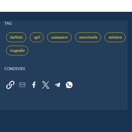
TAG
buffolo
cgil
comunevr
marcinelle
miniera
tragedia
CONDIVIDI