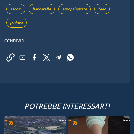
ascom
bancarelle
europainprato
food
padova
CONDIVIDI
POTREBBE INTERESSARTI