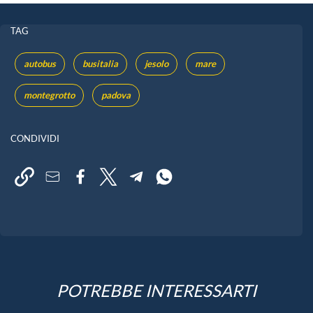
TAG
autobus
busitalia
jesolo
mare
montegrotto
padova
CONDIVIDI
POTREBBE INTERESSARTI