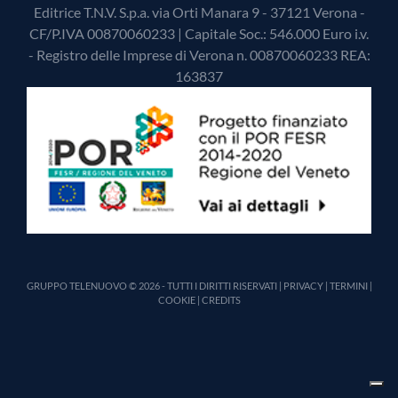
Editrice T.N.V. S.p.a. via Orti Manara 9 - 37121 Verona -
CF/P.IVA 00870060233 | Capitale Soc.: 546.000 Euro i.v.
- Registro delle Imprese di Verona n. 00870060233 REA:
163837
GRUPPO TELENUOVO © 2026 - TUTTI I DIRITTI RISERVATI |
PRIVACY
|
TERMINI
|
COOKIE
|
CREDITS