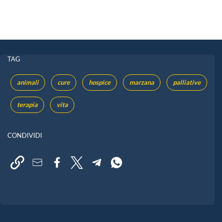
TAG
animali
cure
hospice
marzana
palliative
terapia
vita
CONDIVIDI