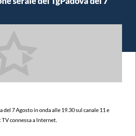
ione serale del TgPadova del 7
va del 7 Agosto in onda alle 19.30 sul canale 11 e
t TV connessa a Internet.