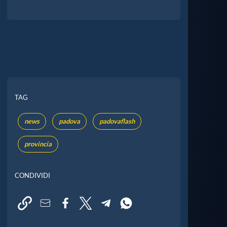
TAG
news
padova
padovaflash
provincia
CONDIVIDI