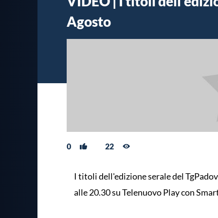
VIDEO | I titoli dell'ediz
Agosto
0
22
I titoli dell'edizione serale del TgPado
alle 20.30 su Telenuovo Play con Smar