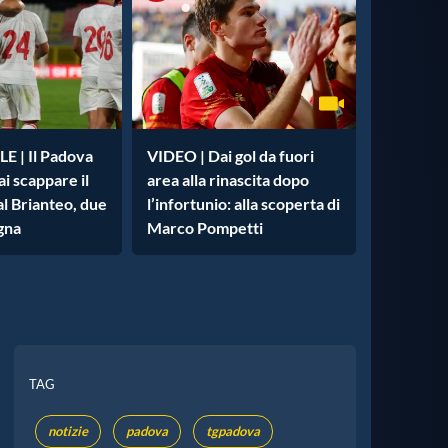
 | Il Padova
VIDEO | Dai gol da fuori
ai scappare il
area alla rinascita dopo
l Brianteo, due
l’infortunio: alla scoperta di
gna
Marco Pompetti
TAG
notizie
padova
tgpadova