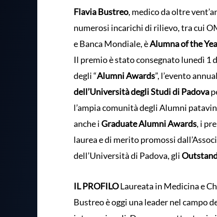
Flavia Bustreo
, medico da oltre vent’a
numerosi incarichi di rilievo, tra cui
e Banca Mondiale, è
Alumna of the Ye
Il premio è stato consegnato lunedì 1 
degli “
Alumni Awards
”, l’evento annu
dell’Università degli Studi di Padova
pe
l’ampia comunità degli Alumni patavini
anche i
Graduate Alumni Awards
, i p
laurea e di merito promossi dall’Assoc
dell’Università di Padova, gli
Outstand
IL PROFILO
Laureata in Medicina e Chi
Bustreo è oggi una leader nel campo del