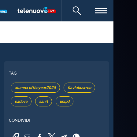
CERCA
TAG
alumna oftheyear2025
flaviabustreo
padova
sanit
unipd
CONDIVIDI